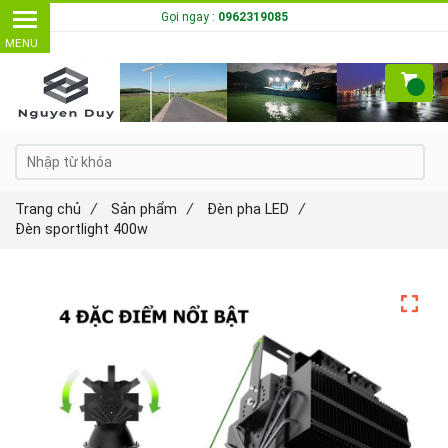
Gọi ngay :
0962319085
Trang chủ
/
Sản phẩm
/
Đèn pha LED
/
Đèn sportlight 400w