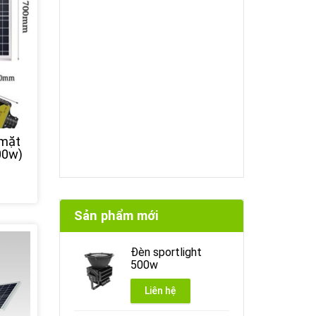
 mặt
00w)
Sản phẩm mới
Đèn sportlight
500w
Liên hệ