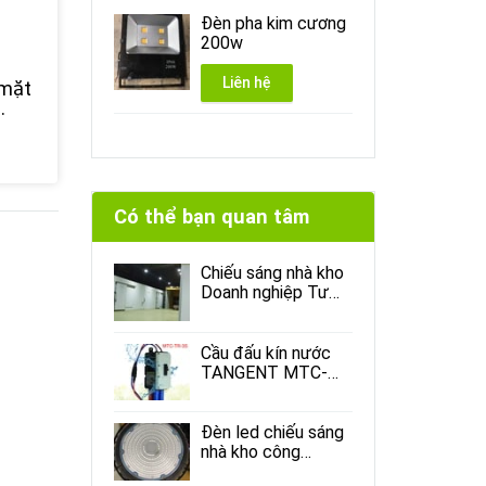
Đèn pha kim cương
200w
Liên hệ
 mặt
Có thể bạn quan tâm
Chiếu sáng nhà kho
Doanh nghiệp Tư
Nhân Toàn Hằng
Cầu đấu kín nước
TANGENT MTC-
TR-3S
Đèn led chiếu sáng
nhà kho công
nghiệp và thương