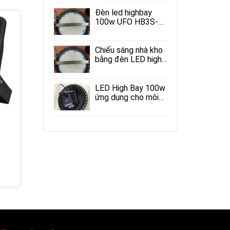
mại
Đèn led highbay
100w UFO HB3S-
ND
Chiếu sáng nhà kho
bằng đèn LED high
bay 100w
LED High Bay 100w
ứng dụng cho môi
trường xung quanh
có nhiệt độ cao
Đèn led pha gương cầu
Đèn led 
150w
1.350.000đ
Liên hệ
Liên hệ