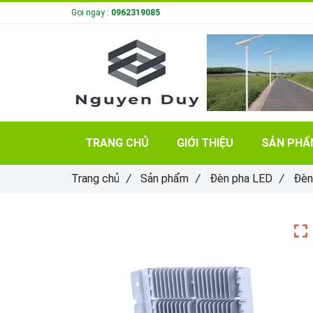
Gọi ngay :
0962319085
TRANG CHỦ
GIỚI THIỆU
SẢN PH
Trang chủ
/
Sản phẩm
/
Đèn pha LED
/
Đèn