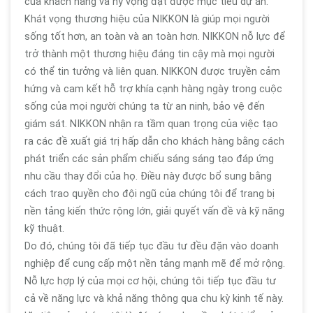
của khách hàng và hy vọng đạt được mục tiêu dự án.
Khát vọng thương hiệu của NIKKON là giúp mọi người
sống tốt hơn, an toàn và an toàn hơn. NIKKON nỗ lực để
trở thành một thương hiệu đáng tin cậy mà mọi người
có thể tin tưởng và liên quan. NIKKON được truyền cảm
hứng và cam kết hỗ trợ khía cạnh hàng ngày trong cuộc
sống của mọi người chúng ta từ an ninh, bảo vệ đến
giám sát. NIKKON nhận ra tầm quan trọng của việc tạo
ra các đề xuất giá trị hấp dẫn cho khách hàng bằng cách
phát triển các sản phẩm chiếu sáng sáng tạo đáp ứng
nhu cầu thay đổi của họ. Điều này được bổ sung bằng
cách trao quyền cho đội ngũ của chúng tôi để trang bị
nền tảng kiến thức rộng lớn, giải quyết vấn đề và kỹ năng
kỹ thuật.
Do đó, chúng tôi đã tiếp tục đầu tư đều đặn vào doanh
nghiệp để cung cấp một nền tảng mạnh mẽ để mở rộng.
Nỗ lực hợp lý của mọi cơ hội, chúng tôi tiếp tục đầu tư
cả về năng lực và khả năng thông qua chu kỳ kinh tế này.