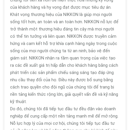
chúng tôi tiến xa hơn để hiện thực hóa những kỳ vọng
của khách hàng và hy vọng đạt được mục tiêu dự án.
Khát vọng thương hiệu của NIKKON là giúp mọi người
sống tốt hơn, an toàn và an toàn hơn. NIKKON nỗ lực để
trở thành một thương hiệu đáng tin cậy mà mọi người
có thể tin tưởng và liên quan. NIKKON được truyền cảm
hứng và cam kết hỗ trợ khía cạnh hàng ngày trong cuộc
sống của mọi người chúng ta từ an ninh, bảo vệ đến
giám sát. NIKKON nhận ra tầm quan trọng của việc tạo
ra các đề xuất giá trị hấp dẫn cho khách hàng bằng cách
phát triển các sản phẩm chiếu sáng sáng tạo đáp ứng
nhu cầu thay đổi của họ. Điều này được bổ sung bằng
cách trao quyền cho đội ngũ của chúng tôi để trang bị
nền tảng kiến thức rộng lớn, giải quyết vấn đề và kỹ năng
kỹ thuật.
Do đó, chúng tôi đã tiếp tục đầu tư đều đặn vào doanh
nghiệp để cung cấp một nền tảng mạnh mẽ để mở rộng.
Nỗ lực hợp lý của mọi cơ hội, chúng tôi tiếp tục đầu tư