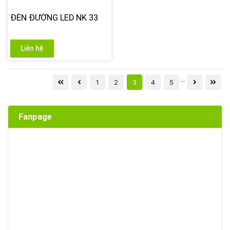
ĐÈN ĐƯỜNG LED NK 33
Liên hệ
...
1
2
3
4
5
Fanpage