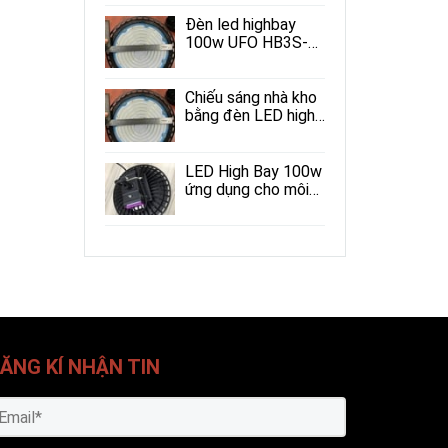
mại
Đèn led highbay
100w UFO HB3S-
ND
Chiếu sáng nhà kho
bằng đèn LED high
bay 100w
LED High Bay 100w
ứng dụng cho môi
trường xung quanh
có nhiệt độ cao
ĂNG KÍ NHẬN TIN