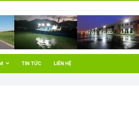
ẨM
TIN TỨC
LIÊN HỆ