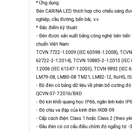
* Ứng dụng:
Đèn CARINA LED thích hợp cho chiếu sáng đườn
nghiệp, cầu đường, bến bãi, .v.v.
* Đặc điểm kỹ thuật:
- Đèn được sản xuất bằng công nghệ tiên tiến 
chuẩn Việt Nam:
TCVN 7722-1:2009 (IEC 60598-1:2008), TCVN 
62722-2-1:2014), TCVN 10885-2-1:2015 (IEC
1:2006 (IEC 61347-1:2003), TCVN 9892 (IEC 
LM79-08, LM80-08 TM21, LM82-12, RoHS, IS
- Bộ đèn có bảng dữ liệu về phân bố cường độ
QCVN 07-7:2016/BXD.
- Độ kín khối quang học IP66, ngăn linh kiện IP
- Độ chịu va đập của kính đèn IK08-09.
- Cấp cách điện: Class 1 hoặc Class 2 (theo yê
- Đầu đèn có cơ cấu điều chỉnh độ ngẩng từ -30