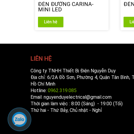
ĐÈN ĐƯỜNG CARINA-
ĐÈN
MINI LED
Liên hệ
Li
LIÊN HỆ
Công ty TNHH Thiết Bị Điện Nguyễn Duy
Địa chỉ: 6/2A Đồ Sơn, Phường 4, Quận Tân Bình, T
Hồ Chí Minh
Hotline:
0962.319.085
Email: nguyenduyelectrical@gmail.com
Thời gian làm việc : 8:00 (Sáng) - 19:00 (Tối)
Thứ hai - Thứ Bảy, Chủ nhật - Nghỉ