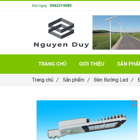
Gọi ngay :
0962319085
TRANG CHỦ
GIỚI THIỆU
SẢN PH
Trang chủ
/
Sản phẩm
/
Đèn Đường Led
/