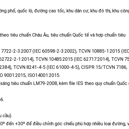
g phố, quốc lộ, đường cao tốc, khu dân cư, khu đô thị, khu côn
theo tiêu chuẩn Châu Âu, tiêu chuẩn Quốc tế và hợp chuẩn tiêu
7722-2-3:2007 (IEC 60598-2-3:2002), TCVN 10885-1:2015 (IE
 62722-2-1:2014), TCVN 10485:2015 (IEC 62717:2014), TCVN 7
62384), TCVN 8241-4-5 (IEC 61000-4-5), CISPR 15/TCVN 7186,
O 9001:2015, ISO14001:2015.
 sáng tiêu chuẩn LM79-2008, kèm file IES theo quy chuẩn Quốc 
66.
u cầu).
º đến +30º để điều chỉnh góc chiếu phù hợp nhiều loại đường, vị