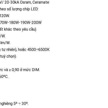
kV/ 20-30kA Osram, Ceramate
 theo số lượng chíp LED:
120W.
170W-180W-190W-200W
c theo yêu cầu).
/W.
5lm/W.
g tự nhiên), hoặc 4500÷6500K
(tuỳ chọn).
mức và ≥ 0,90 ở mức DIM.
60ºC.
nghiêng 5º ÷ 30º.