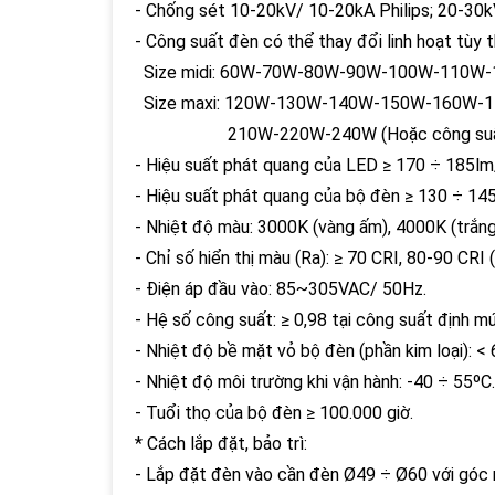
- Chống sét 10-20kV/ 10-20kA Philips; 20-30
- Công suất đèn có thể thay đổi linh hoạt tùy
Size midi: 60W-70W-80W-90W-100W-110W-
Size maxi: 120W-130W-140W-150W-160W-
210W-220W-240W (Hoặc công suất khá
- Hiệu suất phát quang của LED ≥ 170 ÷ 185lm
- Hiệu suất phát quang của bộ đèn ≥ 130 ÷ 14
- Nhiệt độ màu: 3000K (vàng ấm), 4000K (trắn
- Chỉ số hiển thị màu (Ra): ≥ 70 CRI, 80-90 CRI 
- Điện áp đầu vào: 85~305VAC/ 50Hz.
- Hệ số công suất: ≥ 0,98 tại công suất định 
- Nhiệt độ bề mặt vỏ bộ đèn (phần kim loại): < 
- Nhiệt độ môi trường khi vận hành: -40 ÷ 55ºC.
- Tuổi thọ của bộ đèn ≥ 100.000 giờ.
* Cách lắp đặt, bảo trì:
- Lắp đặt đèn vào cần đèn Ø49 ÷ Ø60 với góc 