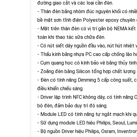
đường giao cắt và các loại cần đèn.
- Thân đèn bằng nhôm đúc nguyên khối có nhiều 
bề mặt sơn tĩnh điện Polyester epoxy chuyên dụ
- Mặt trên thân đèn có vị trí gắn bộ NEMA kết
toàn khi thao tác sữa chữa đèn.
- Có nút siết dây nguồn đầu vào, nút hút nhiệt 
- Thấu kính bằng nhựa PC cao cấp chống lão ho
- Cụm quang học có kính bảo vệ bằng thủy tinh 
- Zoăng đèn bằng Silicon tổng hợp chất lượng c
- Đèn có tính năng Dimming 5 cấp công suất, 
điều khiển chiếu sáng.
- Driver lập trình NFC không dây, có tính năng
bộ đèn, đảm bảo duy trì độ sáng.
- Module LED có tính năng tự ngắt mạch khi quá
- Sữ dụng module LED hiệu Philips, Seoul, Lumi
- Bộ nguồn Driver hiệu Philips, Osram, Inventron