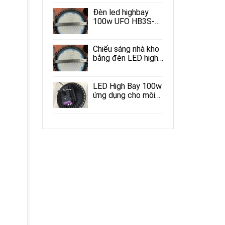
mại
Đèn led highbay
100w UFO HB3S-
ND
Chiếu sáng nhà kho
bằng đèn LED high
bay 100w
LED High Bay 100w
ứng dụng cho môi
trường xung quanh
có nhiệt độ cao