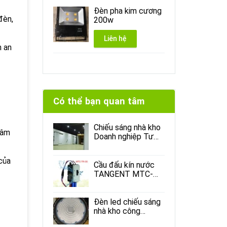
Đèn pha kim cương
đèn,
200w
Liên hệ
n an
Có thể bạn quan tâm
Chiếu sáng nhà kho
tâm
Doanh nghiệp Tư
Nhân Toàn Hằng
 của
Cầu đấu kín nước
TANGENT MTC-
TR-3S
Đèn led chiếu sáng
nhà kho công
nghiệp và thương