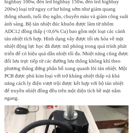
highbay 100w, đèn led highbay 150w, đèn led highbay
200w) loại trừ nguy cơ hư hỏng sớm như giảm quang
thông nhanh, tuổi thọ ngắn, chuyển màu và giảm công suất
ánh sáng. Bộ tản nhiệt đúc khuôn được làm từ nhôm
ADC12 đồng thấp (<0,6% Cu) bao gồm một loạt các cánh
tản nhiệt tích hợp. Hình dạng vây được tối ưu hóa về mặt
nhiệt động lực học đã được mô phỏng trong quá trình phát
triển để có hiệu quả dẫn nhiệt tối đa. Nhiệt năng cũng được
đối lưu trực tiếp từ các đường lưu thông không khí theo
phương thẳng đứng phân bố xung quanh lõi tản nhiệt. Một
PCB được phủ kim loại với trở kháng nhiệt thấp và khả
năng cách ly điện vượt trội được kết hợp với bộ tản nhiệt
để truyền nhiệt đồng đều trên một diện tích bề mặt nằm
ngang.