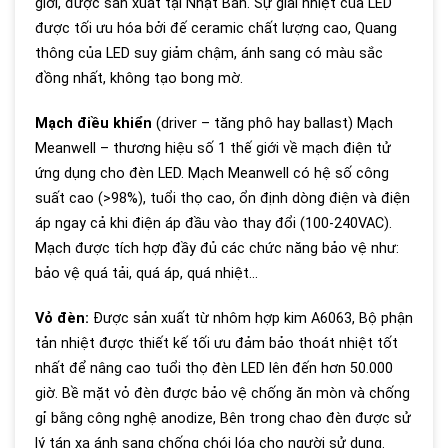
giới, được sản xuất tại Nhật Bản. Sự giải nhiệt của LED
được tối ưu hóa bởi đế ceramic chất lượng cao, Quang
thông của LED suy giảm chậm, ánh sang có màu sắc
đồng nhất, không tạo bong mờ.
Mạch điều khiển
(driver – tăng phô hay ballast) Mạch
Meanwell – thương hiệu số 1 thế giới về mạch điện tử
ứng dụng cho đèn LED. Mạch Meanwell có hệ số công
suất cao (>98%), tuổi thọ cao, ổn định dòng điện và điện
áp ngay cả khi điện áp đầu vào thay đổi (100-240VAC).
Mạch được tích hợp đầy đủ các chức năng bảo vệ như:
bảo vệ quá tải, quá áp, quá nhiệt…
Vỏ đèn:
Được sản xuất từ nhôm hợp kim A6063, Bộ phận
tản nhiệt được thiết kế tối ưu đảm bảo thoát nhiệt tốt
nhất để nâng cao tuổi thọ đèn LED lên đến hơn 50.000
giờ. Bề mặt vỏ đèn được bảo vệ chống ăn mòn và chống
gỉ bằng công nghệ anodize, Bên trong chao đèn được sử
lý tán xạ ánh sang chống chói lóa cho người sử dụng.